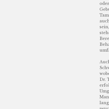
oder
Gebu
Tamm
auch
sein
steh
Bere
Beha
umfa
Auc
Schw
wobe
Dr. 
erfo
Umge
Mand
lang
psyc