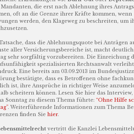
 Mandanten, die erst nach Ablehnung ihres Antrags
en, oft an die Grenze ihrer Kräfte kommen, wenn 
ungen werden, den Klageweg zu beschreiten, um i
hzusetzen.
Tatsache, dass die Ablehnungsquote bei Anträgen a
ste aller Versicherungsbereiche ist, macht deutlich, 
ag sehr sorgfältig vorzubereiten. Die Einreichung 
fsunfähigkeit spezialisierten Rechtsanwalt verlei
druck. Eine bereits am 03.09.2013 im Bundesjusti
rung bestätigte, dass es Betroffenen ohne fachkund
ich ist, ihre Ansprüche in richtiger Weise anzumeld
alb scheitern können. Lesen Sie hier das Interview
a Sonntag zu diesem Thema führte:
“Ohne Hilfe sc
ag”
. Weiterführende Informationen zum Thema Ber
renzen finden Sie
hier
.
ebensmittelrecht
vertritt die Kanzlei Lebensmitt