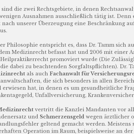
 sind die zwei Rechtsgebiete, in denen Rechtsanwal
wenigen Ausnahmen ausschließlich tätig ist. Denn 
t nach unserer Überzeugung eine Beschränkung auf
us.
er Philosophie entspricht es, dass Dr. Tamm sich au
dem Medizinrecht befasst hat und 2006 mit einer A
Heilpraktikerrecht promoviert wurde (Die Zulässi
die dabei zu beachtenden Sorgfaltspflichten). Dr.
izinrecht
als auch
Fachanwalt für Versicherungsr
anwaltschaften, die sich besonders in allen Bereic
l erwiesen hat, in denen es um gesundheitliche Fra
kentagegeld, Unfallversicherung, Krankenversicher
edizinrecht
vertritt die Kanzlei Mandanten vor a
adenersatz und
Schmerzensgeld
wegen ärztlicher o
ndlungsfehler geltend gemacht werden. Meistens s
erhaften Operation im Raum, beispielsweise an der