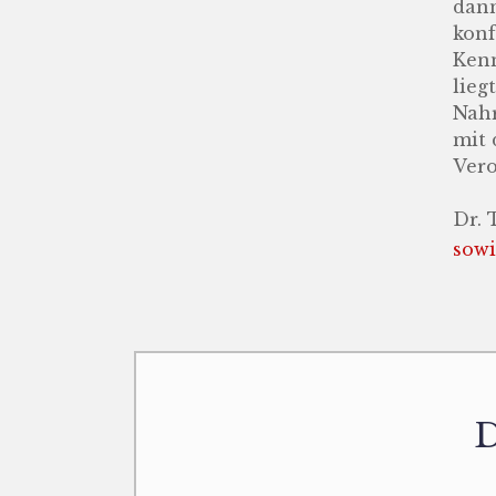
dann
konf
Kenn
lieg
Nahr
mit 
Vero
Dr. 
sowi
D