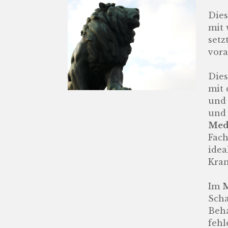
Dies
mit 
setz
vora
Dies
mit 
und 
und 
Med
Fach
idea
Kran
Im
M
Sch
Beha
fehl