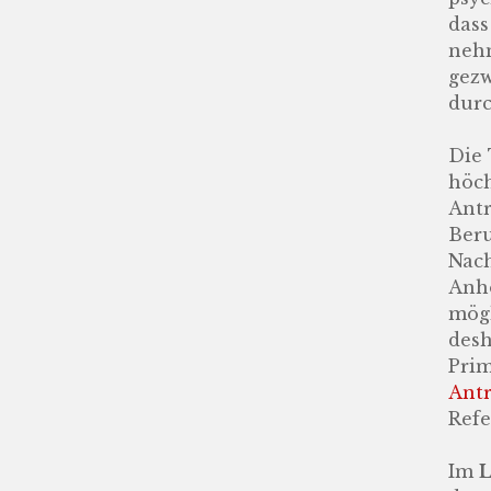
dass
nehm
gezw
durc
Die 
höch
Antr
Beru
Nach
Anhö
mögl
desh
Prim
Antr
Refe
Im
L