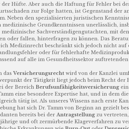
 der Hüfte. Aber auch die Haftung für Fehler bei de
rtsschaden zur Folge hatten, ist Gegenstand der an
. Neben den spezialisierten juristischen Kenntnis
 medizinische Grundkenntnissen unerlässlich, ins
, medizinische Sachverständigengutachten, mit de
en oder fallen, hinterfragen zu können. Das Berat
ich Medizinrecht beschränkt sich jedoch nicht auf
ndlungsfehler oder für fehlerhafte Medizinprodukt
ssend auf alle im Gesundheitssektor auftretenden
h das
Versicherungsrecht
wird von der Kanzlei umf
erpunkt der Tätigkeit liegt jedoch beim Recht der
i der Bereich
Berufsunfähigkeitsversicherung
ein 
Tamm eine besondere Expertise hat, und in dem die 
lgreich tätig ist. Als unseres Wissens nach erste K
bung hat sich Dr. Tamm von Beginn an gezielt beso
anten bereits bei der
Antragstellung
zu vertreten,
jährige und oft zermürbende Klageverfahren zu v
hische Erkrankungen wie
Burn-Out
oder
Depressi