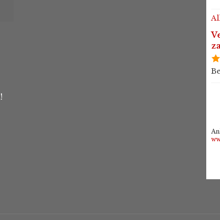
Al
Ve
z
Be
!
An
ww