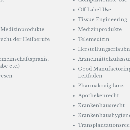
Off Label Use
Tissue Engineering
 Medizinprodukte
Medizinprodukte
recht der Heilberufe
Telemedizin
Herstellungserlaubn
emeinschaftspraxis,
Arzneimittelzulass
be etc.)
Good Manufactorin
wesen
Leitfaden
Pharmakovigilanz
Apothekenrecht
Krankenhausrecht
Krankenhaushygiene
Transplantationsrec