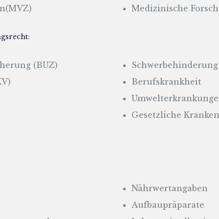
en(MVZ)
Medizinische Forsc
gsrecht:
cherung (BUZ)
Schwerbehinderung
KV)
Berufskrankheit
Umwelterkrankungen
Gesetzliche Kranke
Nährwertangaben
Aufbaupräparate