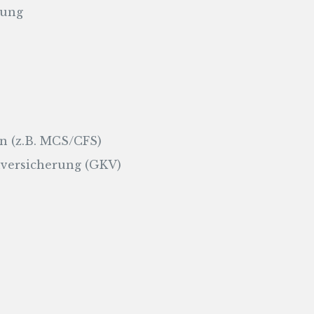
hung
 (z.B. MCS/CFS)
nversicherung (GKV)