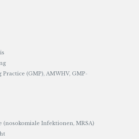
is
ung
g Practice (GMP), AMWHV, GMP-
 (nosokomiale Infektionen, MRSA)
ht