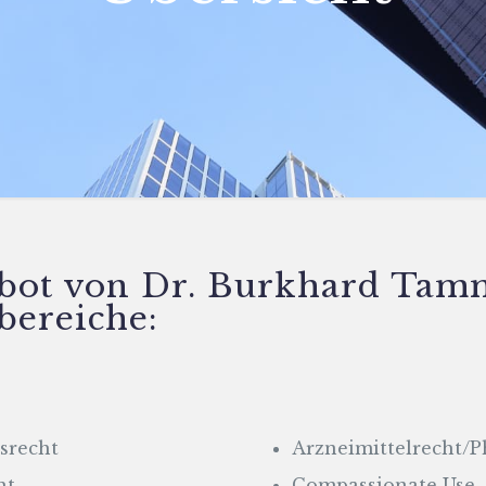
bot von Dr. Burkhard Tamm 
ereiche:
srecht
Arzneimittelrecht/
ht
Compassionate Use