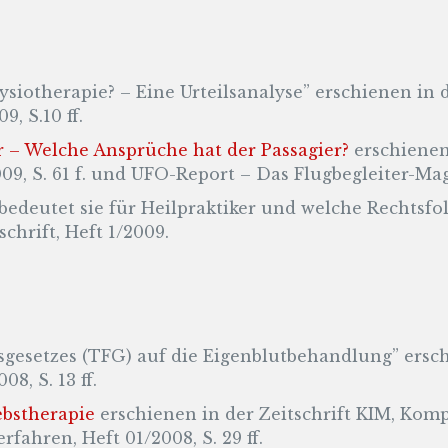
ysiotherapie? – Eine Urteilsanalyse” erschienen in
9, S.10 ff.
er – Welche Ansprüche hat der Passagier?
erschienen
09, S. 61 f. und UFO-Report – Das Flugbegleiter-Mag
edeutet sie für Heilpraktiker und welche Rechtsfol
chrift, Heft 1/2009.
sgesetzes (TFG) auf die Eigenblutbehandlung” ersc
08, S. 13 ff.
bstherapie
erschienen in der Zeitschrift KIM, Kom
rfahren, Heft 01/2008, S. 29 ff.