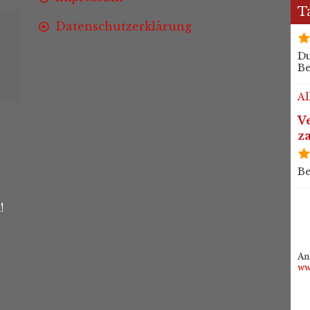
T
Datenschutzerklärung
Du
B
Al
Ve
z
Be
!
An
ww