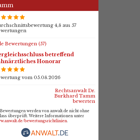
amm
rchschnittsbewertung 4,8 aus 57
ewertungen
le Bewertungen (57)
rgleichsschluss betreffend
ahnärztliches Honorar
wertung vom 05.08.2026
Rechtsanwalt Dr.
Burkhard Tamm
bewerten
Bewertungen werden von anwalt.de nicht ohne
lass überprüft. Weitere Informationen unter
w.anwalt.de/bewertungsrichtlinien
.