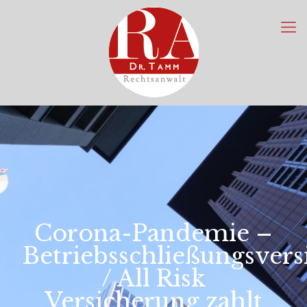
Corona-Pandemie –
Betriebsschließungsver
/ All Risk
Versicherung zahlt